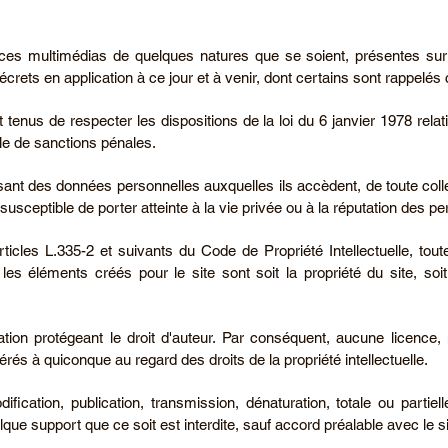
urces multimédias de quelques natures que se soient, présentes sur
crets en application à ce jour et à venir, dont certains sont rappelés c
tenus de respecter les dispositions de la loi du 6 janvier 1978 relati
ble de sanctions pénales.
sant des données personnelles auxquelles ils accèdent, de toute collec
susceptible de porter atteinte à la vie privée ou à la réputation des p
icles L.335-2 et suivants du Code de Propriété Intellectuelle, tou
s éléments créés pour le site sont soit la propriété du site, soit fon
ion protégeant le droit d'auteur. Par conséquent, aucune licence, 
érés à quiconque au regard des droits de la propriété intellectuelle.
dification, publication, transmission, dénaturation, totale ou partie
que support que ce soit est interdite, sauf accord préalable avec le si