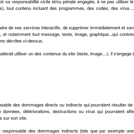
oir sa responsabilité civile et/ou pénale engagée, à ne pas utiliser l
es), tout contenu incluant des programmes, des codes, des virus… d
 cadre de ses services interactifs, de supprimer immédiatement et sa
, et notamment tout message, texte, image, graphique...qui contrevi
ns décrites ci-dessus.
iterait utiliser un des contenus du site (texte, image…), il s'engage à 
sable des dommages directs ou indirects qui pourraient résulter de l'a
de données, détériorations, destructions ou virus qui pourraient aff
us sur son site.
nu responsable des dommages indirects (tels que par exemple un