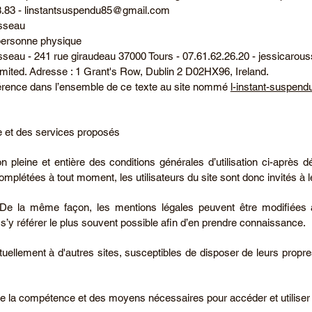
8.83 -
linstantsuspendu85@gmail.com
usseau
 personne physique
usseau - 241 rue giraudeau 37000 Tours - 07.61.62.26.20 -
jessicarou
imited. Adresse : 1 Grant's Row, Dublin 2 D02HX96, Ireland.
férence dans l’ensemble de ce texte au site nommé
l-instant-suspen
te et des services proposés
ion pleine et entière des conditions générales d’utilisation ci-après dé
omplétées à tout moment, les utilisateurs du site sont donc invités à 
. De la même façon, les mentions légales peuvent être modifiées 
 à s’y référer le plus souvent possible afin d’en prendre connaissance.
uellement à d'autres sites, susceptibles de disposer de leurs propres
r de la compétence et des moyens nécessaires pour accéder et utiliser 